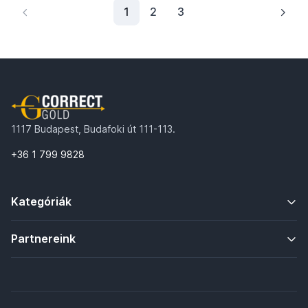
1
1
2
3
1117 Budapest, Budafoki út 111-113.
+36 1 799 9828
Kategóriák
Partnereink