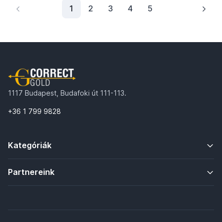
1
1
2
3
4
5
1117 Budapest, Budafoki út 111-113.
+36 1 799 9828
Kategóriák
Partnereink