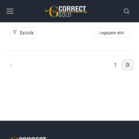
Szűrők
Legújabb elöl
0
1
0