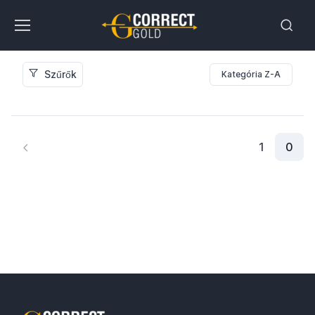
Szűrők
Kategória Z-A
0
1
0